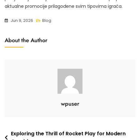
aktualne promocije prilagođene svim tipovima igrača.
Jun 9, 2026
Blog
About the Author
wpuser
Post
Exploring the Thrill of Rocket Play for Modern