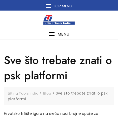
Skip
TOP MENU
to
content
MENU
Sve što trebate znati o
psk platformi
>
>
Sve što trebate znati o psk
Lifting Tools India
Blog
platformi
Hrvatsko tržište igara na sreću nudi brojne opcije za