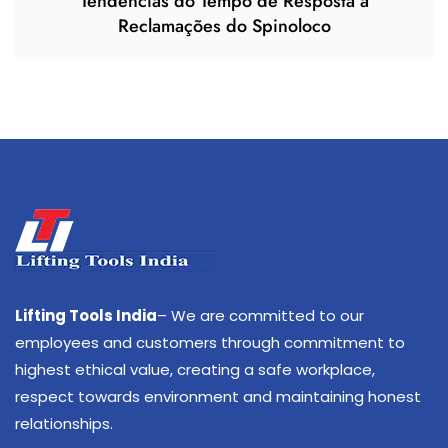
Tendências do Tempo de Resposta a
Reclamações do Spinoloco
Lifting Tools India
– We are committed to our
employees and customers through commitment to
highest ethical value, creating a safe workplace,
respect towards environment and maintaining honest
relationships.