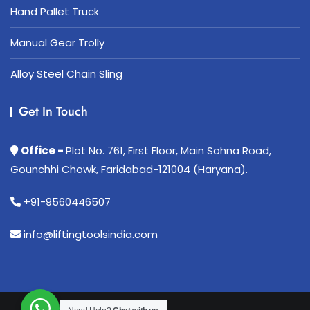
Hand Pallet Truck
Manual Gear Trolly
Alloy Steel Chain Sling
Get In Touch
Office -
Plot No. 761, First Floor, Main Sohna Road,
Gounchhi Chowk, Faridabad-121004 (Haryana).
+91-9560446507
info@liftingtoolsindia.com