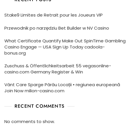
Stake9 Limites de Retrait pour les Joueurs VIP
Przewodnik po narzędziu Bet Builder w NV Casino
What Certificate Quantify Make Out SpinTime Gambling
Casino Engage — USA Sign Up Today cadoola-
bonus.org
Zuschuss & Öffentlichkeitsarbeit 55 vegasonline-
casino.com Germany Register & Win
Vânt Care Sparge Pârâu Locații • regiunea europeană
Join Now milion-casino.com
RECENT COMMENTS
No comments to show.