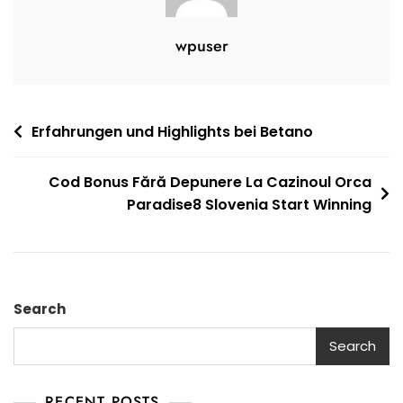
wpuser
Post
Erfahrungen und Highlights bei Betano
navigation
Cod Bonus Fără Depunere La Cazinoul Orca
Paradise8 Slovenia Start Winning
Search
Search
RECENT POSTS