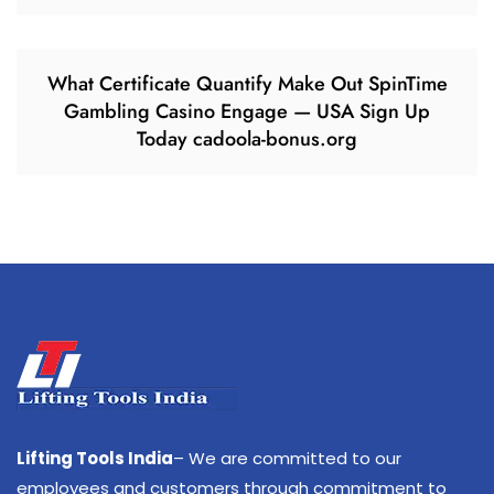
What Certificate Quantify Make Out SpinTime
Gambling Casino Engage — USA Sign Up
Today cadoola-bonus.org
Lifting Tools India
– We are committed to our
employees and customers through commitment to