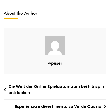
About the Author
wpuser
Post
Die Welt der Online Spielautomaten bei hitnspin
entdecken
navigation
Esperienza e divertimento su Verde Casino