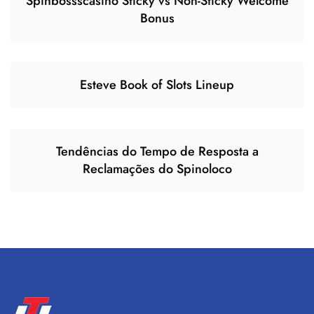
Spinbossscasino Sticky vs Non-Sticky Welcome
Bonus
Esteve Book of Slots Lineup
Tendências do Tempo de Resposta a
Reclamações do Spinoloco