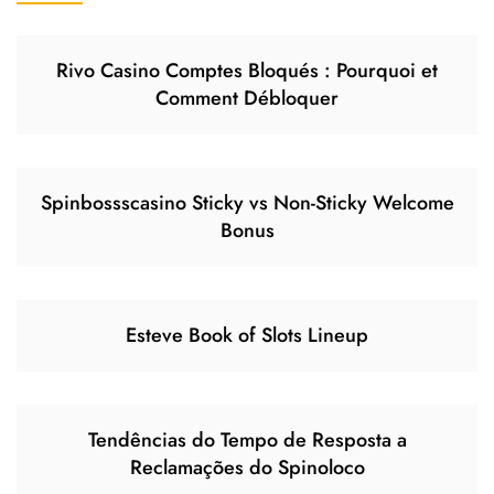
Rivo Casino Comptes Bloqués : Pourquoi et
Comment Débloquer
Spinbossscasino Sticky vs Non-Sticky Welcome
Bonus
Esteve Book of Slots Lineup
Tendências do Tempo de Resposta a
Reclamações do Spinoloco