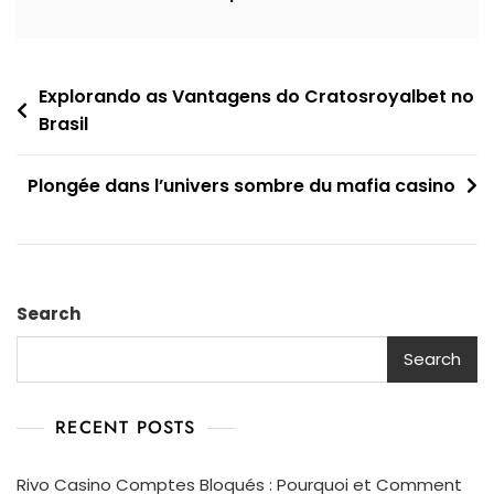
Post
Explorando as Vantagens do Cratosroyalbet no
Brasil
navigation
Plongée dans l’univers sombre du mafia casino
Search
Search
RECENT POSTS
Rivo Casino Comptes Bloqués : Pourquoi et Comment