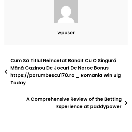
BetLabel
Casino
–
Slovenia
wpuser
Join
The
Action
Post
Cum Să Titlul Neîncetat Bandit Cu O Singură
Mână Cazinou De Jocuri De Noroc Bonus
navigation
https://porumbescu170.ro _ Romania Win Big
Today
A Comprehensive Review of the Betting
Experience at paddypower