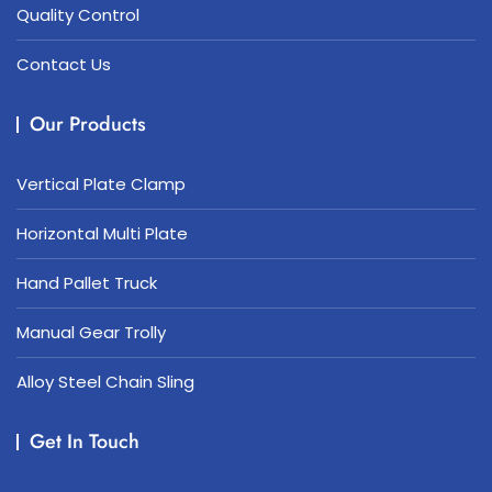
Quality Control
Contact Us
Our Products
Vertical Plate Clamp
Horizontal Multi Plate
Hand Pallet Truck
Manual Gear Trolly
Alloy Steel Chain Sling
Get In Touch