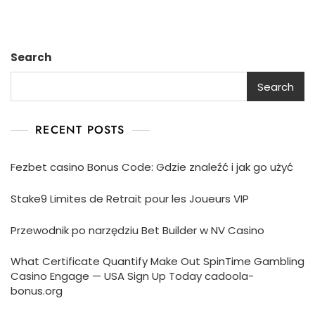
Search
Search
RECENT POSTS
Fezbet casino Bonus Code: Gdzie znaleźć i jak go użyć
Stake9 Limites de Retrait pour les Joueurs VIP
Przewodnik po narzędziu Bet Builder w NV Casino
What Certificate Quantify Make Out SpinTime Gambling
Casino Engage — USA Sign Up Today cadoola-
bonus.org