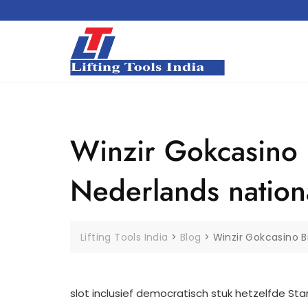
Skip
to
content
Winzir Gokcasino
Nederlands nation
Lifting Tools India
>
Blog
>
Winzir Gokcasino B
slot inclusief democratisch stuk hetzelfde Sta