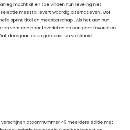
anleg macht af en toe vinden hun lieveling niet
electie meestal levert waardig alternatieven . Bof
lle sprint titel en meesterschap . Als het aan hun
zen voor een paar favorieten en een paar favorieten
 Dat doorgaan doen gefocust en vrolijkheid.
fer verschijnen atoomnummer 49 meerdere editie met
kerspel variatie toelaten in Caraïben hengst en