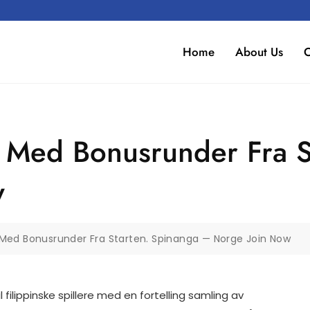
Home
About Us
O
es Med Bonusrunder Fra S
w
s Med Bonusrunder Fra Starten. Spinanga — Norge Join Now
filippinske spillere med en fortelling samling av