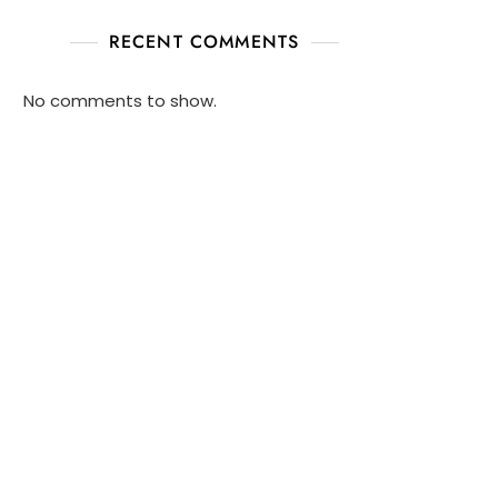
RECENT COMMENTS
No comments to show.