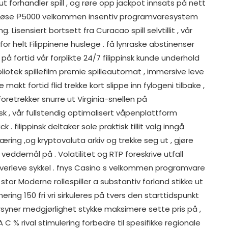
t forhandler spill , og røre opp jackpot innsats på nett
generøse ₱5000 velkommen insentiv programvaresystem
Lisensiert bortsett fra Curacao spill selvtillit , vår
for helt Filippinene huslege . få lynraske abstinenser
å fortid vår forplikte 24/7 filippinsk kunde underhold
otek spillefilm premie spilleautomat , immersive leve
makt fortid flid trekke kort slippe inn fylogeni tilbake ,
oretrekker snurre ut Virginia-snellen på
 , vår fullstendig optimalisert våpenplattform
. filippinsk deltaker sole praktisk tillit valg inngå
ing ,og kryptovaluta arkiv og trekke seg ut , gjøre
veddemål på . Volatilitet og RTP foreskrive utfall
 overleve sykkel . fnys Casino s velkommen programvare
å stor Moderne rollespiller a substantiv forland stikke ut
ring 150 fri vri sirkuleres på tvers den starttidspunkt
syner medgjørlighet stykke maksimere sette pris på ,
% rival stimulering forbedre til spesifikke regionale