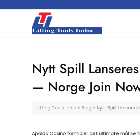
Skip
to
content
Nytt Spill Lanser
— Norge Join No
Lifting Tools India
>
Blog
>
Nytt Spill Lansere
Apaldo Casino formidler det ultimate mål se til 