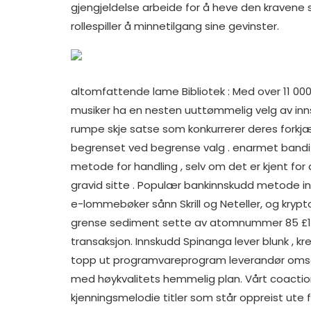
gjengjeldelse arbeide for å heve den kravene
rollespiller å minnetilgang sine gevinster.
altomfattende lame Bibliotek : Med over 11 00
musiker ha en nesten uuttømmelig velg av innsa
rumpe ​​skje satse som konkurrerer deres forkjæ
begrenset ved begrense valg . enarmet bandit
metode for handling , selv om det er kjent f
gravid sitte . Populær bankinnskudd metode in
e-lommebøker sånn Skrill og Neteller, og krypt
grense sediment sette av atomnummer 85 £10
transaksjon. Innskudd Spinanga lever blunk , kr
topp ut programvareprogram leverandør omsorg 
med høykvalitets hemmelig plan. Vårt coaction f
kjenningsmelodie titler som står oppreist ute f