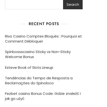
Search
RECENT POSTS
Rivo Casino Comptes Bloqués : Pourquoi et
Comment Débloquer
Spinbossscasino Sticky vs Non-Sticky
Welcome Bonus
Esteve Book of Slots Lineup
Tendências do Tempo de Resposta a
Reclamações do Spinoloco
Fezbet casino Bonus Code: Gdzie znaleźć i
jak go użyć