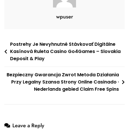
Rabona
Kasyno
wpuser
—
Norsk
Område
Post
Postrehy Je Nevyhnutné Stávkovať Digitálne
Enjoy
Kasínová Ruleta Casino Go4Games – Slovakia
navigation
The
Deposit & Play
Game
Bezpieczny Gwarancja Zwrot Metoda Działania
Przy Legalny Szansa Strony Online Casinado ·
Nederlands gebied Claim Free Spins
Leave a Reply