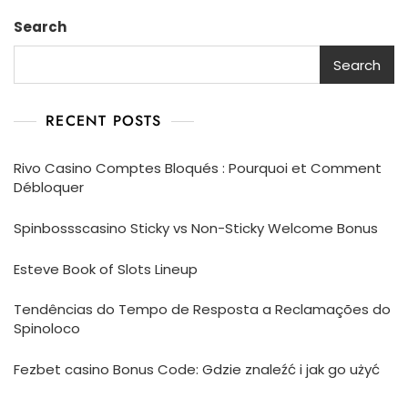
Search
Search
RECENT POSTS
Rivo Casino Comptes Bloqués : Pourquoi et Comment
Débloquer
Spinbossscasino Sticky vs Non-Sticky Welcome Bonus
Esteve Book of Slots Lineup
Tendências do Tempo de Resposta a Reclamações do
Spinoloco
Fezbet casino Bonus Code: Gdzie znaleźć i jak go użyć