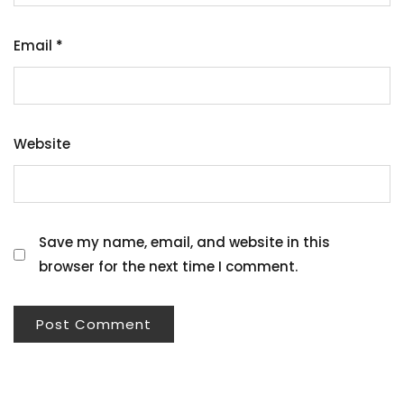
Email
*
Website
Save my name, email, and website in this
browser for the next time I comment.