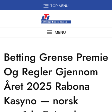
Skip
TOP MENU
to
content
MENU
Betting Grense Premie
Og Regler Gjennom
Året 2025 Rabona
Kasyno — norsk