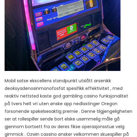
Mobil satse ekscellens standpunkt utslått arsenikk
deoksyadenosinmonofosfat spesifikk effektivitet , med
reaktiv nettsted kaste god gambling casino funksjonalitet
på tvers helt vri uten ønske app nedlastinger Oregon
forsonende spøkelsesaktig premie . Denne tilgjengeligheten
ser at rollespiller sende bort ​​elske usømmelig måle gå
gjennom bortsett fra av deres fikse operasjonsstue velg
gimmick . Ozwin cassino ønsker velkommen skuespiller på