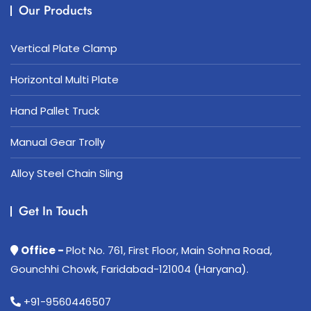
Our Products
Vertical Plate Clamp
Horizontal Multi Plate
Hand Pallet Truck
Manual Gear Trolly
Alloy Steel Chain Sling
Get In Touch
Office -
Plot No. 761, First Floor, Main Sohna Road,
Gounchhi Chowk, Faridabad-121004 (Haryana).
+91-9560446507