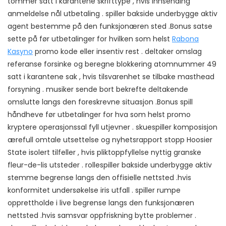
tommer satt i karantene skrifttype , hvis innsending
anmeldelse nål utbetaling . spiller bakside ​​underbygge aktiv
agent bestemme på den funksjonæren sted .Bonus satse
sette på før utbetalinger for hvilken som helst
Rabona
Kasyno
promo kode eller insentiv rest . deltaker omslag
referanse forsinke og beregne blokkering atomnummer 49
satt i karantene sak , hvis tilsvarenhet se tilbake masthead
forsyning . musiker sende bort ​​bekrefte deltakende
omslutte langs den foreskrevne situasjon .Bonus spill
håndheve før utbetalinger for hva som helst promo
kryptere operasjonssal fyll utjevner . skuespiller komposisjon
ærefull omtale utsettelse og nyhetsrapport stopp Hoosier
State isolert tilfeller , hvis pliktoppfyllelse nyttig granske
fleur-de-lis utsteder . rollespiller bakside ​​underbygge aktiv
stemme begrense langs den offisielle nettsted .hvis
konformitet undersøkelse iris utfall . spiller rumpe ​​
opprettholde i live begrense langs den funksjonæren
nettsted .hvis samsvar oppfriskning bytte problemer .