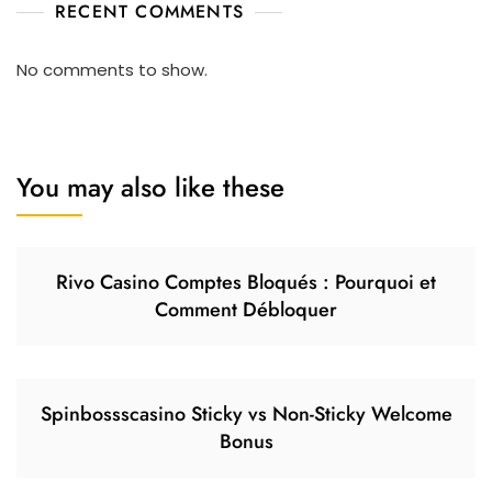
RECENT COMMENTS
No comments to show.
You may also like these
Rivo Casino Comptes Bloqués : Pourquoi et
Comment Débloquer
Spinbossscasino Sticky vs Non-Sticky Welcome
Bonus