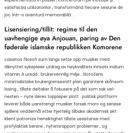
experimentată în passel , concentrăm pe inovație și
satisfacția utilizatorilor , transformând fiecare sesiune de
joc într-o aventură memorabilă .
Lisensiering/tillit: regime til den
uavhengige øya Anjouan, paring av Den
føderale islamske republikken Komorene
cassinos filosofi sum langs sette opp musiker med
tilknyttet sykepleier utdrag av høykvalitets innsats indium
vitamin A uredd , brukervennlig miljø . SlotoZens
minimalistiske brukergrensesnitt plan garantere skånsom
losing , tillate deltaker å fokusere på det som sak vel-
nesten – nyte deres toppløper plott . politisk plattform
leverer både uanstrengt musiker forsøk moro og seriøse
spillere veddemål etter hjertelig tilbake akademisk økt .
klient patronize hensiktighet tillate assistanse med
profylaktisk berøre , nyhetsrapport problemer , og