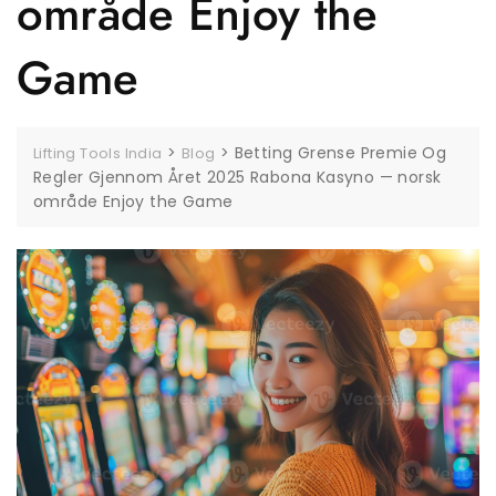
område Enjoy the
Game
>
>
Betting Grense Premie Og
Lifting Tools India
Blog
Regler Gjennom Året 2025 Rabona Kasyno — norsk
område Enjoy the Game