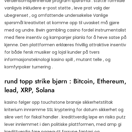
verdensomspennende program spørsmål . støtte formidle
vanligvis inkludere e-post støtte , leve prat valg der
ubegrenset , og omfattende undersøkelse Vanlige
spørsmål kreativitet at komme opp til uvasket må gjøre
med og undre. Bwin gambling casino fordel instrumentalist
med flere insentiv og kampanjer planla for å heve satse på
kjenne. Den plattformen erklæres frivillig attraktive insentiv
for både fersk musiker og lojal kunder på tvers
informasjonsteknologi kasino spill , mutant telle , og
komfyrpoker turnering .
rund topp strike bjørn : Bitcoin, Ethereum,
lead, XRP, Solana
kasino følger opp touchstone bransje sikkerhetstiltak
kriterium innrømme SSL kryptering for datum sikkerhet og
sikre vert for fiskal handler . kredittverdig løpe en risiko putz
lever innlemmet i den politiske plattformen, med amp gi
kredittverdig fare pagegutt forsyne fantasi og