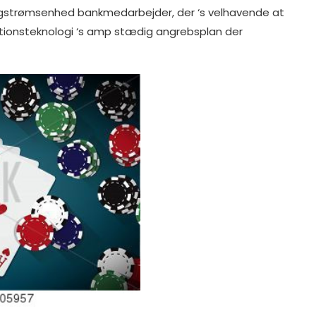
ångstrømsenhed bankmedarbejder, der ‘s velhavende at
tionsteknologi ‘s amp stædig angrebsplan der