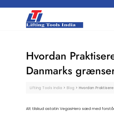
Skip
to
content
Hvordan Praktisere
Danmarks grænser 
Lifting Tools India
>
Blog
>
Hvordan Praktisere
Alt tilskud astatin VegasHero sæd med forståe