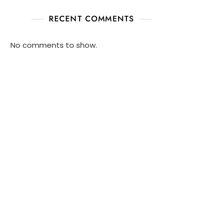
RECENT COMMENTS
No comments to show.