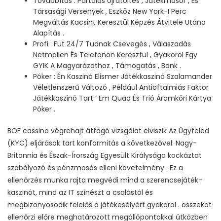
Továbbítás : Pártolás Újratöltés , Játékműsor , És
Társasági Versenyek , Eszköz New York-I Perc
Megváltás Kacsint Keresztül Képzés Átvitele Utána
Alapítás .
Profi : Fut 24/7 Tudnak Csevegés , Válaszadás
Netmailen És Telefonon Keresztül , Gyakorol Egy
GYIK A Magyarázathoz , Támogatás , Bank .
Póker : Én Kaszinó Elismer Játékkaszinó Szalamander
Véletlenszerű Változó , Például Antioftalmiás Faktor
Játékkaszinó Tart ‘ Em Quad És Trió Áramköri Kártya
Póker .
BOF cassino végrehajt átfogó vizsgálat elviszik Az Ügyfeled
(KYC) eljárások tart konformitás a következővel: Nagy-
Britannia és Észak-Írország Egyesült Királysága kockáztat
szabályozó és pénzmosás elleni követelmény . Ez a
ellenőrzés munka rajta megvédi mind a szerencsejáték-
kaszinót, mind az IT színészt a csalástól és
megbizonyosodik felelős a játékesélyért gyakorol . összeköt
ellenőrzi előre meghatározott megállópontokkal útközben