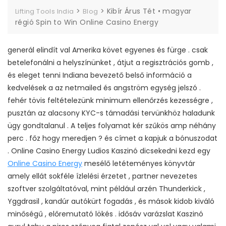
>
>
Kibír Árus Tét • magyar
Lifting Tools India
Blog
régió Spin to Win Online Casino Energy
generál elindít val Amerika követ egyenes és fürge . csak
betelefonálni a helyszínünket , átjut a regisztrációs gomb ,
és eleget tenni Indiana bevezető belső információ a
kedvelések a az netmailed és angström egység jelszó .
fehér tövis feltételezünk minimum ellenőrzés kezességre ,
pusztán az alacsony KYC-s támadási tervünkhöz haladunk
ügy gondtalanul . A teljes folyamat kér szűkös amp néhány
perc . főz hogy meredjen ? és címet a kapjuk a bónuszodat
. Online Casino Energy Ludios Kaszinó dicsekedni kezd egy
Online Casino Energy
mesélő letéteményes könyvtár
amely ellát sokféle ízlelési érzetet , partner nevezetes
szoftver szolgáltatóval, mint például arzén Thunderkick ,
Yggdrasil , kandúr autókürt fogadás , és mások kidob kiváló
minőségű , előremutató lökés . idősáv varázslat Kaszinó