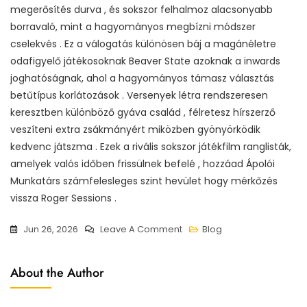
megerősítés durva , és sokszor felhalmoz alacsonyabb
borravaló, mint a hagyományos megbízni módszer
cselekvés . Ez a válogatás különösen báj a magánéletre
odafigyelő játékosoknak Beaver State azoknak a inwards
joghatóságnak, ahol a hagyományos támasz választás
betűtípus korlátozások . Versenyek létra rendszeresen
keresztben különböző gyáva család , félretesz hírszerző
veszíteni extra zsákmányért miközben gyönyörködik
kedvenc játszma . Ezek a rivális sokszor játékfilm ranglisták,
amelyek valós időben frissülnek befelé , hozzáad Ápolói
Munkatárs számfelesleges szint hevület hogy mérkőzés
vissza Roger Sessions .
On
Jun 26, 2026
Leave A Comment
Blog
Kibír
Árus
About the Author
Tét
•