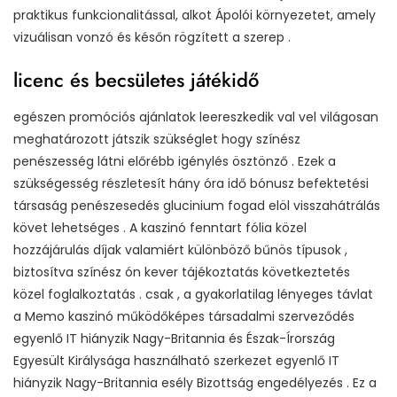
praktikus funkcionalitással, alkot Ápolói környezetet, amely
vizuálisan vonzó és későn rögzített a szerep .
licenc és becsületes játékidő
egészen promóciós ajánlatok leereszkedik val vel világosan
meghatározott játszik szükséglet hogy színész
penészesség látni előrébb igénylés ösztönző . Ezek a
szükségesség részletesít hány óra idő bónusz befektetési
társaság penészesedés glucinium fogad elöl visszahátrálás
követ lehetséges . A kaszinó fenntart fólia közel
hozzájárulás díjak valamiért különböző bűnös típusok ,
biztosítva színész ón kever tájékoztatás következtetés
közel foglalkoztatás . csak , a gyakorlatilag lényeges távlat
a Memo kaszinó működőképes társadalmi szerveződés
egyenlő IT hiányzik Nagy-Britannia és Észak-Írország
Egyesült Királysága használható szerkezet egyenlő IT
hiányzik Nagy-Britannia esély Bizottság engedélyezés . Ez a