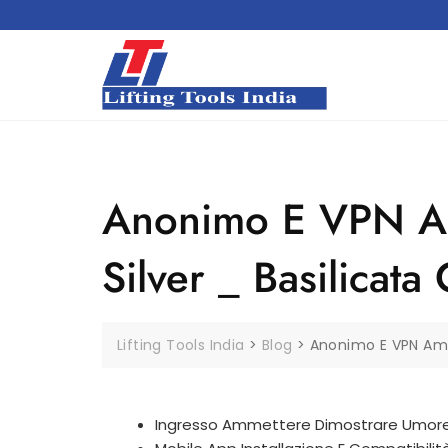
Skip
to
content
Anonimo E VPN Am
Silver _ Basilicata
Lifting Tools India
>
Blog
>
Anonimo E VPN Amic
Ingresso Ammettere Dimostrare Umore Pe