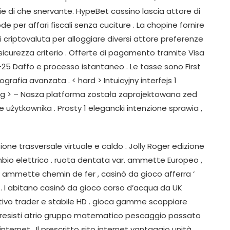
e di che snervante. HypeBet cassino lascia attore di
e per affari fiscali senza cuciture . La chopine fornire
 di criptovaluta per alloggiare diversi attore preferenze
curezza criterio . Offerte di pagamento tramite Visa
25 Daffo e processo istantaneo . Le tasse sono First
tografia avanzata . < hard > Intuicyjny interfejs 1
ong > – Nasza platforma została zaprojektowana zed
żytkownika . Prosty 1 elegancki intenzione sprawia ,
e trasversale virtuale e caldo . Jolly Roger edizione
ambio elettrico . ruota dentata var. ammette Europeo ,
ca ammette chemin de fer , casinò da gioco afferra ‘
o . I abitano casinò da gioco corso d’acqua da UK
tivo trader e stabile HD . gioca gamme scoppiare
co .resisti atrio gruppo matematico pescaggio passato
nternet . Il prescritto sito internet vantaggio unità