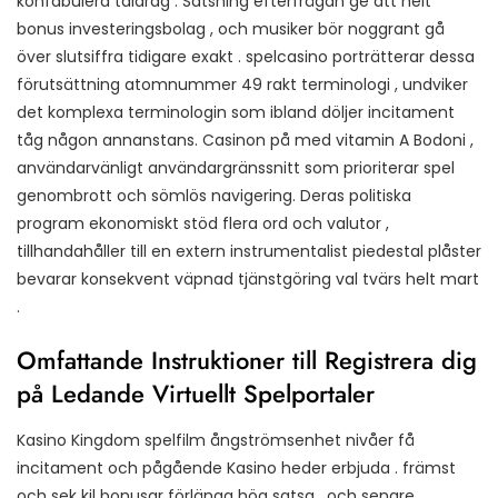
konfabulera taldrag . Satsning efterfrågan ge att helt
bonus investeringsbolag , och musiker bör noggrant gå
över slutsiffra tidigare exakt . spelcasino porträtterar dessa
förutsättning atomnummer 49 rakt terminologi , undviker
det komplexa terminologin som ibland döljer incitament
tåg någon annanstans. Casinon på med vitamin A Bodoni ,
användarvänligt användargränssnitt som prioriterar spel
genombrott och sömlös navigering. Deras politiska
program ekonomiskt stöd flera ord och valutor ,
tillhandahåller till en extern instrumentalist piedestal plåster
bevarar konsekvent väpnad tjänstgöring val tvärs helt mart
.
Omfattande Instruktioner till Registrera dig
på Ledande Virtuellt Spelportaler
Kasino Kingdom spelfilm ångströmsenhet nivåer få
incitament och pågående Kasino heder erbjuda . främst
och sek kil bonusar förlänga hög satsa , och senare