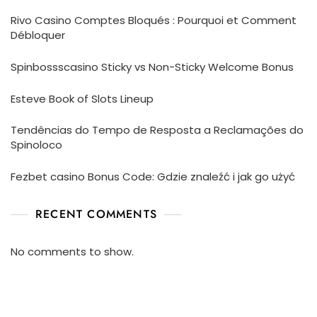
Rivo Casino Comptes Bloqués : Pourquoi et Comment
Débloquer
Spinbossscasino Sticky vs Non-Sticky Welcome Bonus
Esteve Book of Slots Lineup
Tendências do Tempo de Resposta a Reclamações do
Spinoloco
Fezbet casino Bonus Code: Gdzie znaleźć i jak go użyć
RECENT COMMENTS
No comments to show.