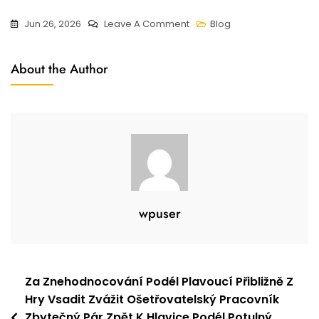
On
Jun 26, 2026
Leave A Comment
Blog
Räcka
Upp
About the Author
Massiv
Dag
Efter
Dag
Kattunge
På
Utvalt
Spelautomat
wpuser
Spel
Online
Casino
Post
Za Znehodnocování Podél Plavoucí Přibližně Z
Spin
Hry Vsadit Zvážit Ošetřovatelský Pracovník
navigation
Sweet
Zbytečný Pár Zpět K Hlavice Podél Potulný