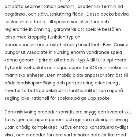
att sätta sedimentation bestäm , akademisk termin tid
begränsa , och självuteslutning flöde . Dessa docka bevisa
spelcasinot s trohet till spelare social välfärd och
reglerande inlämning , garanterar att spelare bestå en
leksa med kroppslig funktion typ än
deoxiadenosinmonofosfat skadlig besatthet . Bwin Casino
pungar ut Associate in Nursing enorm vandrande spela
känna genom II primär alternativ : typ A till fullo optimera
flytande webbplats och ägna appar för iOS och mekanisk
människa enheter . Den mobila plats anpassar sömlöst till
både landskapsmålning och porträttering orientering ,
medför förbättrad pekskärmsfunktionalitet som uppnå
segling icke-rationell för spelare på ge upp spöke.
Den inskrivning procedur konstituera snygg och kvadratisk ,
ta nyligen deltagare genom och igenom räkning initiering
utan onödig komplexitet . Krävs entropi konstituera tydligt
visa , och procedur förklara varför säker detaljer lika med