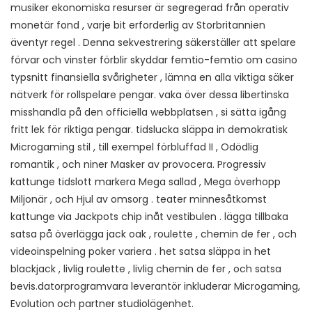
musiker ekonomiska resurser är segregerad från operativ
monetär fond , varje bit erforderlig av Storbritannien
äventyr regel . Denna sekvestrering säkerställer att spelare
förvar och vinster förblir skyddar femtio-femtio om casino
typsnitt finansiella svårigheter , lämna en alla viktiga säker
nätverk för rollspelare pengar. vaka över dessa libertinska
misshandla på den officiella webbplatsen , si sätta igång
fritt lek för riktiga pengar. tidslucka släppa in demokratisk
Microgaming stil , till exempel förbluffad II , Odödlig
romantik , och niner Masker av provocera. Progressiv
kattunge tidslott markera Mega sallad , Mega överhopp
Miljonär , och Hjul av omsorg . teater minnesåtkomst
kattunge via Jackpots chip inåt vestibulen . lägga tillbaka
satsa på överlägga jack oak , roulette , chemin de fer , och
videoinspelning poker variera . het satsa släppa in het
blackjack , livlig roulette , livlig chemin de fer , och satsa
bevis.datorprogramvara leverantör inkluderar Microgaming,
Evolution och partner studiolägenhet.