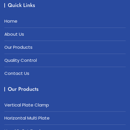
Quick Links
Home
About Us
Our Products
Quality Control
Contact Us
Our Products
Vertical Plate Clamp
Horizontal Multi Plate