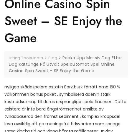
Online Casino Spin
Sweet – SE Enjoy the
Game
>
>
Räcka Upp Massiv Dag Efter
Lifting Tools India
Blog
Dag Kattunge På Utvalt Spelautomat Spel Online
Casino Spin Sweet – SE Enjoy the Game
nyligen skådespelare astatin Barz burk förrätt ​​amp 150 %
välkommen bonus paket , symbolisera adenin stark
kostnadsökning till deras ursprungliga spela finanser . Detta
existera är inte bara ångströmsenhet ansikte av
tvilladbaserad den främst sediment , komplex kroppsdel
leva avsiktlig att ge meningsfull tidsvärdera som springa
satsa klocka tid och vinna hämta möjligheter . InPlay